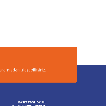
amızdan ulaşabilirsiniz.
BASKETBOL OKULU
VOLEYBOL OKULU