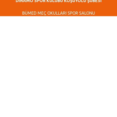
DİNAMO SPOR KULÜBÜ KOŞUYOLU ŞUBESİ
BÜMED MEÇ OKULLARI SPOR SALONU