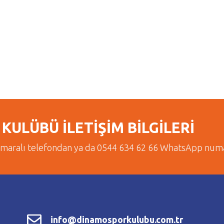
KULÜBÜ İLETİŞİM BİLGİLERİ
umaralı telefondan ya da 0544 634 62 66 WhatsApp numar
info@dinamosporkulubu.com.tr