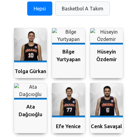
Hepsi
Basketbol A Takım
Bilge
Hüseyin
Yurtyapan
Özdemir
Tolga Gürkan
Ata
Dağcıoğlu
Efe Yenice
Cenk Savaşal