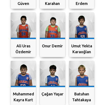
Güven
Karahan
Erdem
Ali Uras
Onur Demir
Umut Yekta
Özdemir
Karaoğlan
Muhammed
Çağan Yaşar
Batuhan
Kayra Kurt
Tahtakaya