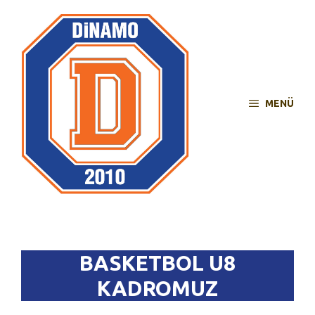
İçeriğe
atla
MENÜ
BASKETBOL U8
KADROMUZ