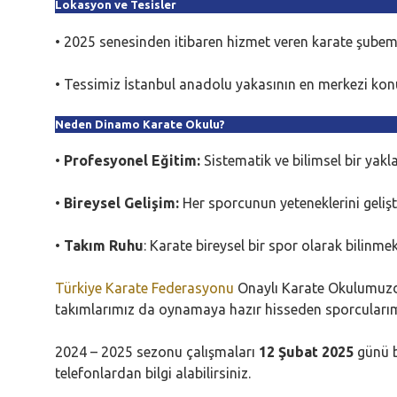
Lokasyon ve Tesisler
• 2025 senesinden itibaren hizmet veren karate şubem
• Tessimiz İstanbul anadolu yakasının en merkezi kon
Neden Dinamo Karate Okulu?
•
Profesyonel Eğitim:
Sistematik ve bilimsel bir yakla
•
Bireysel Gelişim:
Her sporcunun yeteneklerini geliştir
•
Takım Ruhu
: Karate bireysel bir spor olarak bilinme
Türkiye Karate Federasyonu
Onaylı Karate Okulumuzda 
takımlarımız da oynamaya hazır hisseden sporcularımı
2024 – 2025 sezonu çalışmaları
12 Şubat 2025
günü b
telefonlardan bilgi alabilirsiniz.