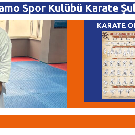
amo Spor Kulübü Karate Şu
KARATE O