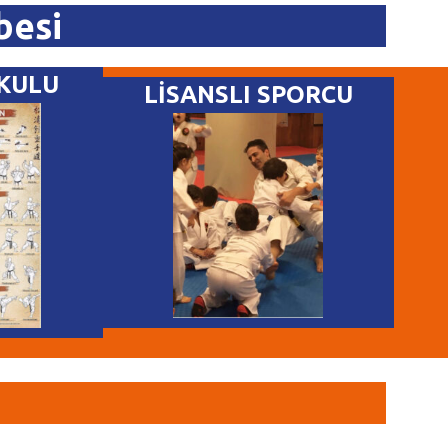
besi
KULU
LİSANSLI SPORCU