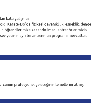
 olan kata çalışması
ığı Karate-Do’da fiziksel dayanıklılık, esneklik, denge
un öğrencilerimize kazandırılması antrenörlerimizin
ak seviyesinin ayrı bir antrenman programı mevcuttur.
orcunun profesyonel geleceğinin temellerini atmış