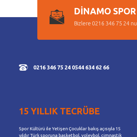
DİNAMO SPOR 
Bizlere 0216 346 75 24 n
0216 346 75 24
0544 634 62 66
15 YILLIK TECRÜBE
Spor Kültürü ile Yetişen Çocuklar bakış açısıyla 15
yıldır Türk sporuna basketbol, voleybol, cimnastik