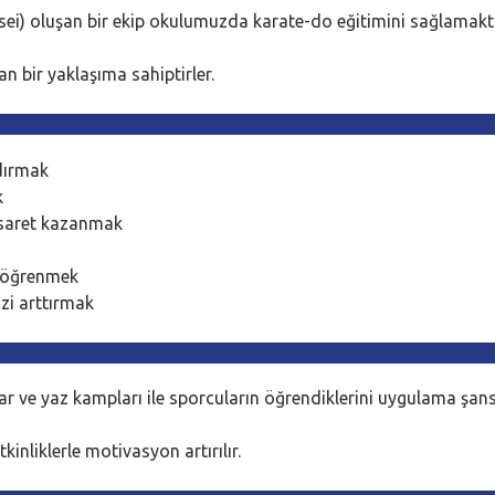
nsei) oluşan bir ekip okulumuzda karate-do eğitimini sağlamakt
yan bir yaklaşıma sahiptirler.
dırmak
k
cesaret kazanmak
ı öğrenmek
zi arttırmak
ar ve yaz kampları ile sporcuların öğrendiklerini uygulama şans
inliklerle motivasyon artırılır.