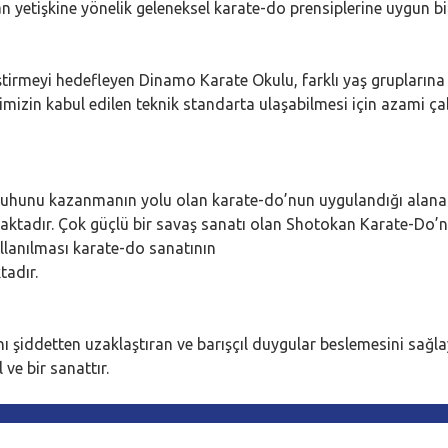
n yetişkine yönelik geleneksel karate-do prensiplerine uygun b
geliştirmeyi hedefleyen Dinamo Karate Okulu, farklı yaş gruplar
lerimizin kabul edilen teknik standarta ulaşabilmesi için azami 
ruhunu kazanmanın yolu olan karate-do’nun uygulandığı alana
maktadır. Çok güçlü bir savaş sanatı olan Shotokan Karate-Do
ullanılması karate-do sanatının
tadır.
 şiddetten uzaklaştıran ve barışçıl duygular beslemesini sağlaya
 ve bir sanattır.